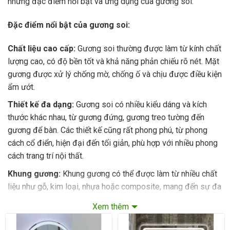
những đặc điểm nổi bật và ứng dụng của gương soi:
Đặc điểm nổi bật của gương soi:
Chất liệu cao cấp:
Gương soi thường được làm từ kính chất
lượng cao, có độ bền tốt và khả năng phản chiếu rõ nét. Mặt
gương được xử lý chống mờ, chống ố và chịu được điều kiện
ẩm ướt.
Thiết kế đa dạng:
Gương soi có nhiều kiểu dáng và kích
thước khác nhau, từ gương đứng, gương treo tường đến
gương để bàn. Các thiết kế cũng rất phong phú, từ phong
cách cổ điển, hiện đại đến tối giản, phù hợp với nhiều phong
cách trang trí nội thất.
Khung gương:
Khung gương có thể được làm từ nhiều chất
liệu như gỗ, kim loại, nhựa hoặc composite, mang đến sự đa
dạng về màu sắc và kiểu dáng. Khung gương không chỉ bảo
Xem thêm
vệ mép gương mà còn tạo điểm nhấn thẩm mỹ cho không
gian.