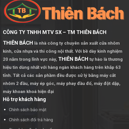
Tạo cảm giác không gian rộng hơn:
Sử dụng gương soi
trong các không gian nhỏ giúp tạo cảm giác mở rộng và
thoáng đãng hơn.
Tăng tính thẩm mỹ:
Gương soi với thiết kế đẹp mắt và tinh
CÔNG TY TNHH MTV SX – TM THIÊN BÁCH
tế góp phần làm tăng tính thẩm mỹ cho không gian sống.
THIÊN BÁCH
là nhà công ty chuyên sản xuất cửa nhôm
Gương soi là một vật dụng không thể thiếu, mang lại nhiều
kính, cửa nhựa và thi công nội thất. Với bề dày kinh nghiệm
lợi ích thiết thực và thẩm mỹ cho ngôi nhà của bạn. Với đa
THIÊN BÁCH
20 năm trong lĩnh vực này,
tự hào là thương
dạng về thiết kế và chức năng, gương soi không chỉ phục vụ
hiệu tin dùng nhất với hàng ngàn khách hàng trên khắp 63
nhu cầu hàng ngày mà còn là một yếu tố trang trí quan trọng,
tỉnh. Tất cả các sản phầm đều được sử lý bằng
máy cắt
giúp nâng tầm không gian sống.
nhôm 2 đầu
,
máy ép góc
,
máy phay đầu đố
,
máy đột dập
,
máy khoan khoá hiện đại
Hỗ trợ khách hàng
Chính sách bảo mật
Chính sách đổi trả hàng