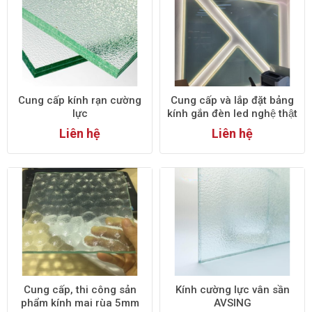
Ứng dụng:
Kính dán an toàn được sử dụng trong cửa sổ,
cửa ra vào, mái kính, và các khu vực cần đảm bảo an toàn
cao.
3. Kính trang trí:
Cung cấp kính rạn cường
Cung cấp và lắp đặt bảng
lực
kính gắn đèn led nghệ thật
Kính màu:
Kính màu được sản xuất bằng cách thêm các
Liên hệ
Liên hệ
chất tạo màu vào quá trình sản xuất kính, tạo ra các màu sắc
đa dạng.
Ứng dụng:
Kính màu thường được sử dụng trong các cửa
sổ, vách ngăn, và trang trí nội thất để tạo điểm nhấn thẩm
mỹ.
Kính hoa văn:
Kính hoa văn được trang trí bằng các họa tiết,
hoa văn tạo nên vẻ đẹp nghệ thuật và tinh tế.
Ứng dụng:
Kính hoa văn được sử dụng trong cửa sổ, cửa ra
Cung cấp, thi công sản
Kính cường lực vân sần
vào, vách ngăn, và các sản phẩm trang trí nội thất khác.
phẩm kính mai rùa 5mm
AVSING