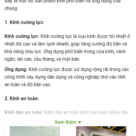
đây là một số sản phẩm kính phổ biến và ứng dụng của
chúng:
1. Kính cường lực:
Kính cường lực:
Kính cường lực là loại kính được tôi nhiệt ở
nhiệt độ cao và làm lạnh nhanh, giúp tăng cường độ bền và
khả năng chịu lực. Ứng dụng phổ biến trong cửa kính, vách
ngăn, lan can, cầu thang, và mặt bàn.
Ứng dụng:
Kính cường lực được sử dụng rộng rãi trong các
công trình xây dựng dân dụng và công nghiệp nhờ vào tính
an toàn và độ bền cao.
2. Kính an toàn:
Kính dán an toàn:
Kính dán an toàn gồm hai hoặc nhiều lớp
kính ghép lại với nhau bằng một lớp phim PVB ở giữa. Khi bị
Xem thêm
vỡ, các mảnh kính sẽ dính lại với nhau, giảm thiểu nguy cơ
gây thương tích.