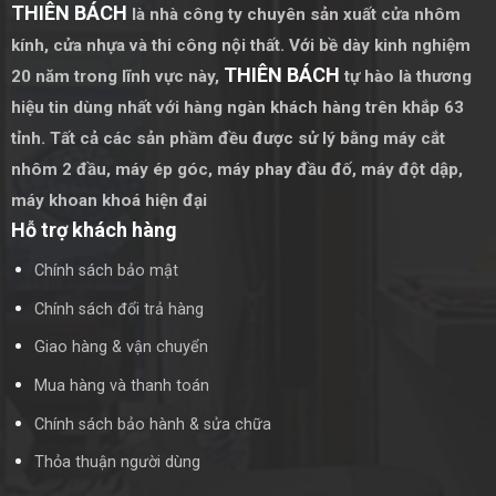
Kính thông minh:
Kính thông minh có khả năng thay đổi độ
THIÊN BÁCH
là nhà công ty chuyên sản xuất cửa nhôm
trong suốt khi có dòng điện chạy qua, giúp kiểm soát ánh
kính, cửa nhựa và thi công nội thất. Với bề dày kinh nghiệm
sáng và đảm bảo sự riêng tư.
THIÊN BÁCH
20 năm trong lĩnh vực này,
tự hào là thương
Ứng dụng:
Kính thông minh được sử dụng trong các cửa sổ,
hiệu tin dùng nhất với hàng ngàn khách hàng trên khắp 63
cửa ra vào, vách ngăn, và các khu vực cần kiểm soát ánh
tỉnh. Tất cả các sản phầm đều được sử lý bằng
máy cắt
sáng và sự riêng tư.
nhôm 2 đầu
,
máy ép góc
,
máy phay đầu đố
,
máy đột dập
,
máy khoan khoá hiện đại
Lợi ích của các sản phẩm kính:
Hỗ trợ khách hàng
Tăng cường thẩm mỹ:
Các sản phẩm kính mang lại vẻ đẹp
Chính sách bảo mật
hiện đại, sang trọng và tinh tế cho không gian sống.
Chính sách đổi trả hàng
Tối ưu hóa không gian:
Kính trong suốt giúp tạo cảm giác
Giao hàng & vận chuyển
không gian rộng rãi và thoáng đãng hơn.
Mua hàng và thanh toán
Tăng cường ánh sáng tự nhiên:
Kính giúp tận dụng tối đa
ánh sáng tự nhiên, tạo cảm giác thoáng mát và sáng sủa cho
Chính sách bảo hành & sửa chữa
không gian.
Thỏa thuận người dùng
An toàn và bền bỉ:
Các loại kính cường lực, kính dán an