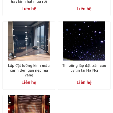
hay kính hạt mua rơi
4. Kính phản quang:
Liên hệ
Liên hệ
Kính phản quang:
Kính phản quang được phủ một lớp kim
loại mỏng trên bề mặt, giúp phản xạ ánh sáng mặt trời và
giảm nhiệt độ bên trong.
Ứng dụng:
Kính phản quang thường được sử dụng trong các
tòa nhà cao tầng, cửa sổ, và mái kính để tiết kiệm năng
lượng và tăng cường sự thoải mái.
5. Kính cách nhiệt:
Lắp đặt tường kính màu
Thi công lắp đặt trần sao
xanh đen gắn nẹp mạ
uy tín tại Hà Nội
Kính hộp cách nhiệt:
Kính hộp cách nhiệt gồm hai hoặc
vàng
nhiều lớp kính được ngăn cách bởi một lớp không khí hoặc
Liên hệ
Liên hệ
khí trơ, giúp cách nhiệt và cách âm tốt.
Ứng dụng:
Kính hộp cách nhiệt được sử dụng trong cửa sổ,
cửa ra vào, và các khu vực cần cách nhiệt và cách âm hiệu
quả.