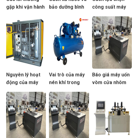
gặp khi vận hành
bảo dưỡng bình
công suất máy
máy nén khí
nén khí
nén khí phù hợp
cho xưởng
Nguyên lý hoạt
Vai trò của máy
Báo giá máy uốn
động của máy
nén khí trong
vòm cửa nhôm
nén khí piston và
dây chuyền sản
mới nhất
máy trục vít
xuất cửa nhôm