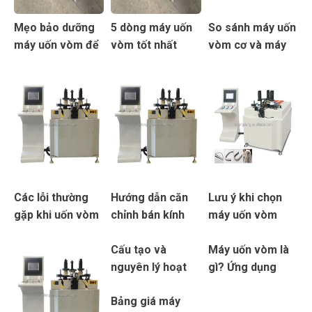
Mẹo bảo dưỡng
5 dòng máy uốn
So sánh máy uốn
máy uốn vòm để
vòm tốt nhất
vòm cơ và máy
kéo dài tuổi thọ
hiện nay
uốn vòm điện
Các lỗi thường
Hướng dẫn căn
Lưu ý khi chọn
gặp khi uốn vòm
chỉnh bán kính
máy uốn vòm
và cách xử lý
uốn chính xác
theo hệ nhôm
Cấu tạo và
Máy uốn vòm là
nguyên lý hoạt
gì? Ứng dụng
động của máy
trong sản xuất
Bảng giá máy
uốn vòm
cửa nhôm nghệ