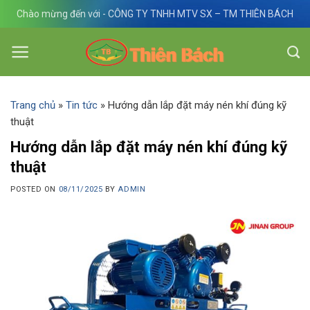
Skip
Chào mừng đến với - CÔNG TY TNHH MTV SX – TM THIÊN BÁCH
to
content
Trang chủ
»
Tin tức
»
Hướng dẫn lắp đặt máy nén khí đúng kỹ
thuật
Hướng dẫn lắp đặt máy nén khí đúng kỹ
thuật
POSTED ON
08/11/2025
BY
ADMIN