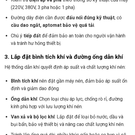
(220V, 380V, 3 pha hoặc 1 pha).
Đường dây điện cần được
đấu nối đúng kỹ thuật
, có
cầu dao ngắt, aptomat bảo vệ quá tải
.
Chú ý
tiếp đất
để đảm bảo an toàn cho người vận hành
và tránh hư hỏng thiết bị.
3. Lắp đặt bình tích khí và đường ống dẫn khí
Hệ thống dẫn khí quyết định áp suất và chất lượng khí nén:
Bình tích khí
nên đặt gần máy nén, đảm bảo áp suất ổn
định và giảm dao động.
Ống dẫn khí
: Chọn loại chịu áp lực, chống rò rỉ, đường
kính phù hợp với lưu lượng khí nén.
Van xả và bộ lọc khí
: Lắp đặt để loại bỏ nước, dầu và
bụi bẩn, bảo vệ thiết bị và nâng cao chất lượng khí nén.
Tránh lắp ống quá dài, nhiều khúc gấp hoặc co hẹp vì sẽ