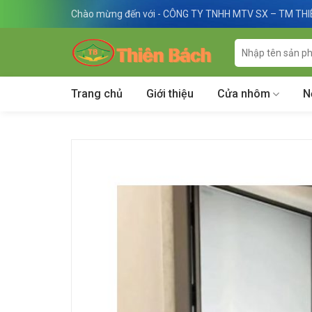
Skip
Chào mừng đến với - CÔNG TY TNHH MTV SX – TM TH
to
content
Tìm
kiếm:
Trang chủ
Giới thiệu
Cửa nhôm
N