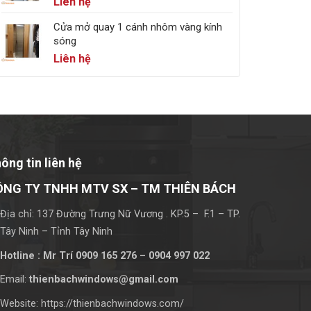
Liên hệ
Cửa mở quay 1 cánh nhôm vàng kính
sóng
Liên hệ
ông tin liên hệ
ÔNG TY TNHH MTV SX – TM THIÊN BÁCH
Địa chỉ: 137 Đường Trưng Nữ Vương . KP.5 – F.1 – TP.
Tây Ninh – Tỉnh Tây Ninh
Hotline : Mr Trí 0909 165 276 – 0904 997 022
Email:
thienbachwindows@gmail.com
Website: https://thienbachwindows.com/