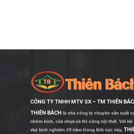
Kiểm tra cơ chế mở quay
: Định kỳ kiểm tra 
và an toàn.
Kết luận
Cửa Slim mở quay 1 cánh kính sóng nhỏ là sự lựa 
đẹp tinh tế và tiện ích cho người sử dụng. Nếu bạn
chúng tôi để được tư vấn chi tiết
CÔNG TY TNHH MTV SX – TM THIÊN BÁ
THIÊN BÁCH
là nhà công ty chuyên sản xuất c
nhôm kính, cửa nhựa và thi công nội thất. Với bề
THI
dày kinh nghiệm 20 năm trong lĩnh vực này,