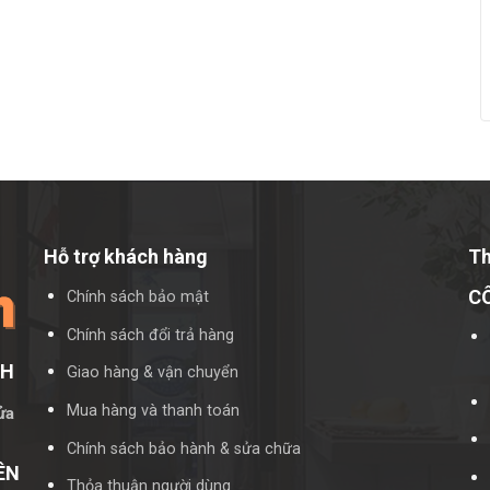
và bảo dưỡng cơ chế mở quay để đảm bảo hoạt động trơn tru
chọn lý tưởng cho những không gian nhỏ hẹp, mang lại vẻ
 cần thêm thông tin hoặc hỗ trợ về sản phẩm, hãy liên hệ với
Hỗ trợ khách hàng
Th
C
Chính sách bảo mật
Chính sách đổi trả hàng
CH
Giao hàng & vận chuyển
Mua hàng và thanh toán
ửa
Chính sách bảo hành & sửa chữa
ÊN
Thỏa thuận người dùng