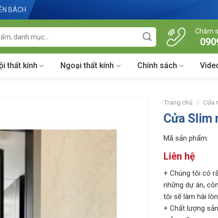
IÊN BÁCH
Chăm s
090
ội thất kính
Ngoại thất kính
Chính sách
Vide
Trang chủ
/
Cửa
Cửa Slim 
Mã sản phẩm:
Liên hệ
+ Chúng tôi có rấ
những dự án, côn
tôi sẽ làm hài lò
+ Chất lượng sản