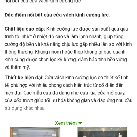
nổi bật của cửa vách kính cường lực:
Đặc điểm nổi bật của cửa vách kính cường lực:
Chất liệu cao cấp:
Kính cường lực được sản xuất qua quá
trình tôi nhiệt ở nhiệt độ cao và làm lạnh nhanh, giúp tăng
cường độ bền và khả năng chịu lực gấp nhiều lần so với kính
thông thường. Khung nhôm hoặc thép không gỉ bao quanh
kính cũng được chọn lọc kỹ lưỡng, đảm bảo tính bền vững
và thẩm mỹ.
Thiết kế hiện đại:
Cửa vách kính cường lực có thiết kế tinh
tế, phù hợp với nhiều phong cách kiến trúc từ cổ điển đến
hiện đại. Các mẫu cửa đa dạng như cửa lùa, cửa mở quay,
cửa xếp trượt giúp tối ưu hóa không gian và đáp ứng nhu cầu
sử dụng khác nhau.
Khả năng cách âm, cách nhiệt tốt:
Kính cường lực kết hợp
Xem thêm
với các loại gioăng cao cấp giúp cửa và vách kính có khả
năng cách âm, cách nhiệt hiệu quả. Điều này tạo nên một