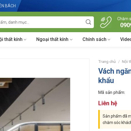
IÊN BÁCH
Chăm s
090
ội thất kính
Ngoại thất kính
Chính sách
Vide
Trang chủ
/
Nội t
Vách ngă
khẩu
Mã sản phẩm:
Liên hệ
Sản phẩm đã mu
chăm sóc khác