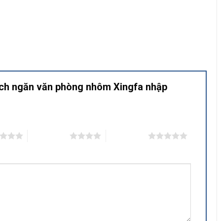
Vách ngăn văn phòng nhôm Xingfa nhập
4 trên 5 sao
5 trên 5 sao