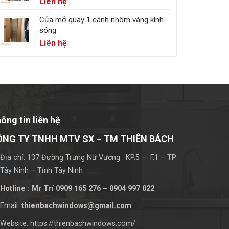
Liên hệ
Cửa mở quay 1 cánh nhôm vàng kính
sóng
Liên hệ
ông tin liên hệ
ÔNG TY TNHH MTV SX – TM THIÊN BÁCH
Địa chỉ: 137 Đường Trưng Nữ Vương . KP.5 – F.1 – TP.
Tây Ninh – Tỉnh Tây Ninh
Hotline : Mr Trí 0909 165 276 – 0904 997 022
Email:
thienbachwindows@gmail.com
Website: https://thienbachwindows.com/