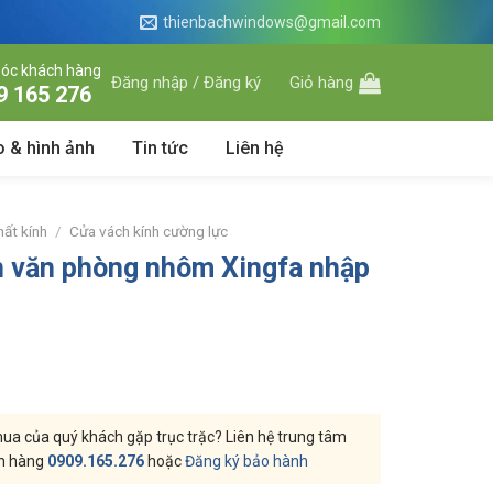
thienbachwindows@gmail.com
óc khách hàng
Đăng nhập / Đăng ký
Giỏ hàng
9 165 276
o & hình ảnh
Tin tức
Liên hệ
hất kính
/
Cửa vách kính cường lực
n văn phòng nhôm Xingfa nhập
a của quý khách gặp trục trặc? Liên hệ trung tâm
h hàng
0909.165.276
hoặc
Đăng ký bảo hành