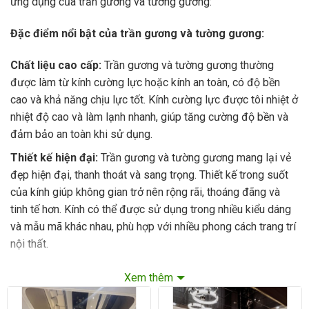
ứng dụng của trần gương và tường gương:
Đặc điểm nổi bật của trần gương và tường gương:
Chất liệu cao cấp:
Trần gương và tường gương thường
được làm từ kính cường lực hoặc kính an toàn, có độ bền
cao và khả năng chịu lực tốt. Kính cường lực được tôi nhiệt ở
nhiệt độ cao và làm lạnh nhanh, giúp tăng cường độ bền và
đảm bảo an toàn khi sử dụng.
Thiết kế hiện đại:
Trần gương và tường gương mang lại vẻ
đẹp hiện đại, thanh thoát và sang trọng. Thiết kế trong suốt
của kính giúp không gian trở nên rộng rãi, thoáng đãng và
tinh tế hơn. Kính có thể được sử dụng trong nhiều kiểu dáng
và mẫu mã khác nhau, phù hợp với nhiều phong cách trang trí
nội thất.
Tăng cường ánh sáng tự nhiên:
Kính có khả năng phản
Xem thêm
chiếu và truyền ánh sáng, giúp tận dụng tối đa ánh sáng tự
nhiên vào không gian nội thất. Điều này giúp không gian trở