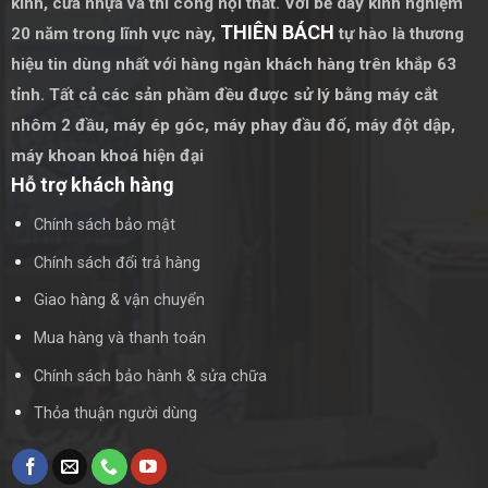
kính, cửa nhựa và thi công nội thất. Với bề dày kinh nghiệm
Trần gương và tường gương là một lựa chọn lý tưởng cho
THIÊN BÁCH
20 năm trong lĩnh vực này,
tự hào là thương
những ai muốn nâng cấp không gian nội thất của mình trở
hiệu tin dùng nhất với hàng ngàn khách hàng trên khắp 63
nên hiện đại và tiện nghi. Với những ưu điểm vượt trội về
tỉnh. Tất cả các sản phầm đều được sử lý bằng
máy cắt
chất lượng và thẩm mỹ, trần gương và tường gương chắc
nhôm 2 đầu
,
máy ép góc
,
máy phay đầu đố
,
máy đột dập
,
chắn sẽ là giải pháp hoàn hảo cho mọi ngôi nhà.
máy khoan khoá hiện đại
Hỗ trợ khách hàng
Chính sách bảo mật
Chính sách đổi trả hàng
Giao hàng & vận chuyển
Mua hàng và thanh toán
Chính sách bảo hành & sửa chữa
Thỏa thuận người dùng