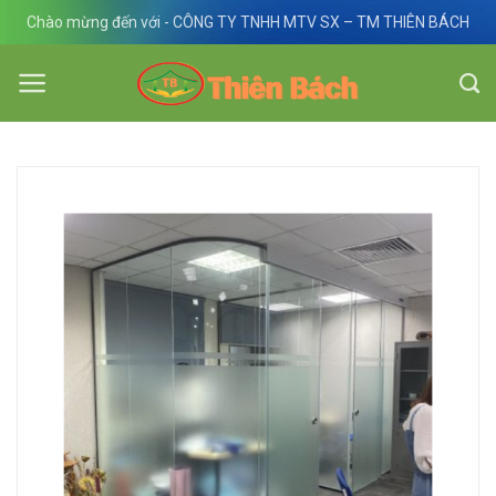
Skip
Chào mừng đến với - CÔNG TY TNHH MTV SX – TM THIÊN BÁCH
to
content