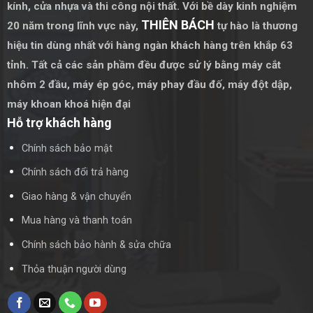
đang cần cải tạo không gian làm việc.
kính, cửa nhựa và thi công nội thất. Với bề dày kinh nghiệm
THIÊN BÁCH
20 năm trong lĩnh vực này,
tự hào là thương
Kết Luận
hiệu tin dùng nhất với hàng ngàn khách hàng trên khắp 63
tỉnh. Tất cả các sản phầm đều được sử lý bằng
máy cắt
Vách kính uốn cong kết hợp cửa trượt hai cánh là giải pháp
tuyệt vời cho mọi không gian văn phòng, mang lại vẻ đẹp
nhôm 2 đầu
,
máy ép góc
,
máy phay đầu đố
,
máy đột dập
,
hiện đại, tối ưu hóa ánh sáng tự nhiên và tăng tính linh hoạt
máy khoan khoá hiện đại
cho không gian làm việc. Đầu tư vào giải pháp này không chỉ
Hỗ trợ khách hàng
là quyết định đúng đắn về mặt thẩm mỹ mà còn cải thiện
Chính sách bảo mật
hiệu quả công việc trong một môi trường làm việc chuyên
nghiệp và thoải mái
Chính sách đổi trả hàng
Giao hàng & vận chuyển
Mua hàng và thanh toán
Chính sách bảo hành & sửa chữa
Thỏa thuận người dùng