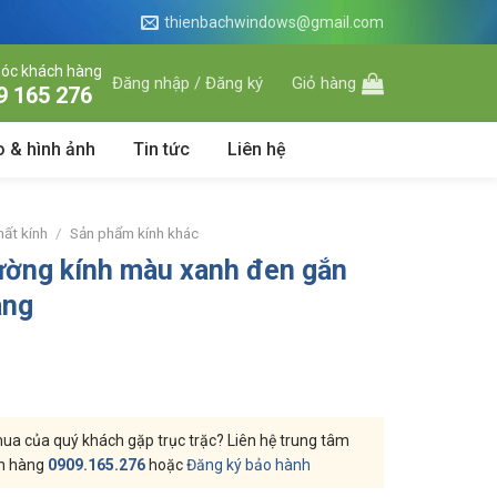
thienbachwindows@gmail.com
óc khách hàng
Đăng nhập / Đăng ký
Giỏ hàng
9 165 276
o & hình ảnh
Tin tức
Liên hệ
hất kính
/
Sản phẩm kính khác
tường kính màu xanh đen gắn
àng
a của quý khách gặp trục trặc? Liên hệ trung tâm
h hàng
0909.165.276
hoặc
Đăng ký bảo hành