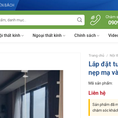
IÊN BÁCH
Chăm s
090
ội thất kính
Ngoại thất kính
Chính sách
Vide
Trang chủ
/
Nội t
Lắp đặt 
nẹp mạ v
Mã sản phẩm:
Liên hệ
Sản phẩm đã mu
chăm sóc khác