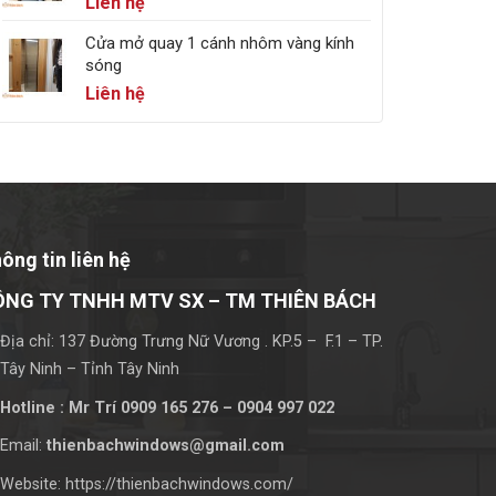
Liên hệ
Cửa mở quay 1 cánh nhôm vàng kính
sóng
Liên hệ
ông tin liên hệ
ÔNG TY TNHH MTV SX – TM THIÊN BÁCH
Địa chỉ: 137 Đường Trưng Nữ Vương . KP.5 – F.1 – TP.
Tây Ninh – Tỉnh Tây Ninh
Hotline : Mr Trí 0909 165 276 – 0904 997 022
Email:
thienbachwindows@gmail.com
Website: https://thienbachwindows.com/