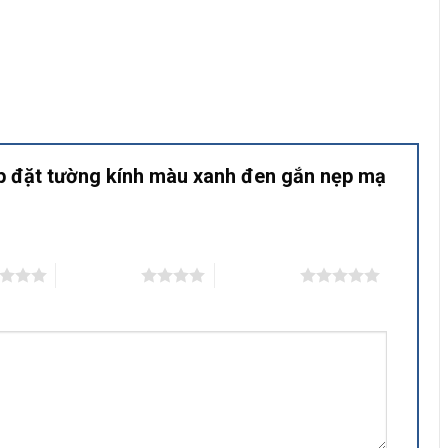
 đặt tường kính màu xanh đen gắn nẹp mạ
4 trên 5 sao
5 trên 5 sao