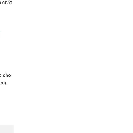
h chất
c cho
rưng