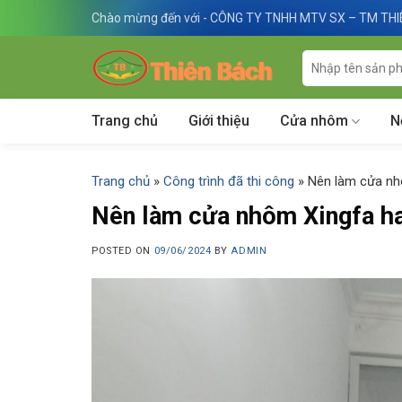
Skip
Chào mừng đến với - CÔNG TY TNHH MTV SX – TM TH
to
content
Tìm
kiếm:
Trang chủ
Giới thiệu
Cửa nhôm
N
Trang chủ
»
Công trình đã thi công
»
Nên làm cửa nh
Nên làm cửa nhôm Xingfa h
POSTED ON
09/06/2024
BY
ADMIN