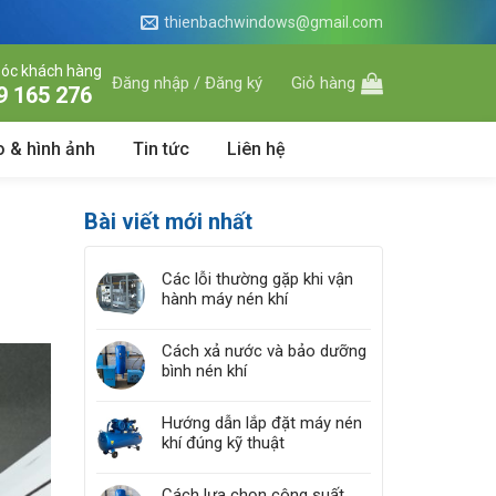
thienbachwindows@gmail.com
óc khách hàng
Đăng nhập / Đăng ký
Giỏ hàng
9 165 276
o & hình ảnh
Tin tức
Liên hệ
Bài viết mới nhất
Các lỗi thường gặp khi vận
hành máy nén khí
Cách xả nước và bảo dưỡng
bình nén khí
Hướng dẫn lắp đặt máy nén
khí đúng kỹ thuật
Cách lựa chọn công suất