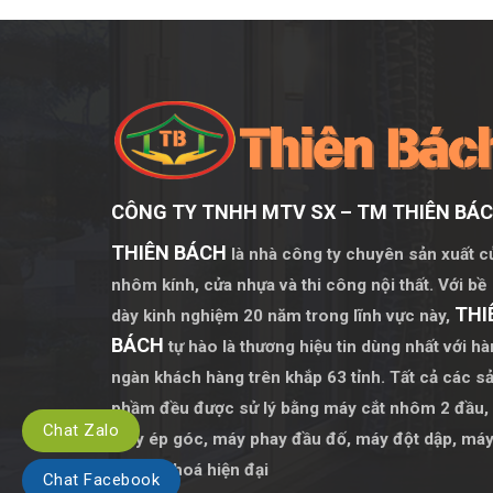
CÔNG TY TNHH MTV SX – TM THIÊN BÁ
THIÊN BÁCH
là nhà công ty chuyên sản xuất c
nhôm kính, cửa nhựa và thi công nội thất. Với bề
THI
dày kinh nghiệm 20 năm trong lĩnh vực này,
BÁCH
tự hào là thương hiệu tin dùng nhất với h
ngàn khách hàng trên khắp 63 tỉnh. Tất cả các s
phầm đều được sử lý bằng
máy cắt nhôm 2 đầu
,
Chat Zalo
máy ép góc
,
máy phay đầu đố
,
máy đột dập
,
má
khoan khoá hiện đại
Chat Facebook