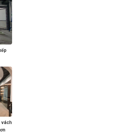
xếp
, vách
Sơn