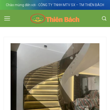
Skip
Chào mừng đến với - CÔNG TY TNHH MTV SX – TM THIÊN BÁCH
to
content