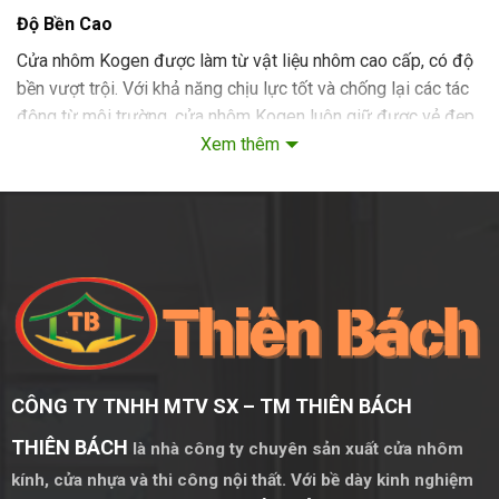
Độ Bền Cao
Cửa nhôm Kogen được làm từ vật liệu nhôm cao cấp, có độ
bền vượt trội. Với khả năng chịu lực tốt và chống lại các tác
động từ môi trường, cửa nhôm Kogen luôn giữ được vẻ đẹp
và chức năng sau nhiều năm sử dụng.
Xem thêm
Thẩm Mỹ Cao
Thiết kế hiện đại và sang trọng của cửa nhôm Kogen mang
lại giá trị thẩm mỹ cao cho ngôi nhà. Với nhiều màu sắc và
kiểu dáng khác nhau, cửa nhôm Kogen dễ dàng kết hợp với
các phong cách kiến trúc đa dạng.
Thiết Kế Và Cấu Trúc Cửa Đi Mở Quay Nhôm
Kogen
CÔNG TY TNHH MTV SX – TM THIÊN BÁCH
Vật Liệu Chất Lượng
THIÊN BÁCH
là nhà công ty chuyên sản xuất cửa nhôm
Cửa nhôm Kogen được sản xuất từ nhôm cao cấp, đảm bảo
kính, cửa nhựa và thi công nội thất. Với bề dày kinh nghiệm
độ bền và tuổi thọ cao. Vật liệu nhôm không chỉ nhẹ mà còn