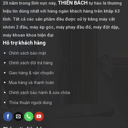
THIÊN BÁCH
20 năm trong lĩnh vực này,
tự hào là thương
có khả năng chống ăn mòn và chịu được điều kiện thời tiết
hiệu tin dùng nhất với hàng ngàn khách hàng trên khắp 63
khắc nghiệt.
tỉnh. Tất cả các sản phầm đều được sử lý bằng
máy cắt
Cấu Trúc Vững Chắc
nhôm 2 đầu
,
máy ép góc
,
máy phay đầu đố
,
máy đột dập
,
máy khoan khoá hiện đại
Cấu trúc cửa được thiết kế vững chắc với các khớp nối và
Hỗ trợ khách hàng
bản lề chất lượng, đảm bảo hoạt động mở quay mượt mà và
ổn định. Điều này giúp cửa nhôm Kogen có thể chịu được
Chính sách bảo mật
sức gió và các lực tác động mạnh từ bên ngoài.
Chính sách đổi trả hàng
Thiết Kế Hiện Đại
Giao hàng & vận chuyển
Cửa nhôm Kogen có thiết kế hiện đại, tối giản nhưng không
Mua hàng và thanh toán
kém phần sang trọng. Với các đường nét tinh tế và sự kết
Chính sách bảo hành & sửa chữa
hợp hài hòa giữa các thành phần, cửa nhôm Kogen trở thành
điểm nhấn thẩm mỹ cho không gian sống.
Thỏa thuận người dùng
Quá Trình Lắp Đặt Cửa Đi Mở Quay Nhôm
Kogen