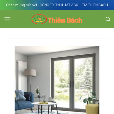
Skip
Chào mừng đến với - CÔNG TY TNHH MTV SX – TM THIÊN BÁCH
to
content