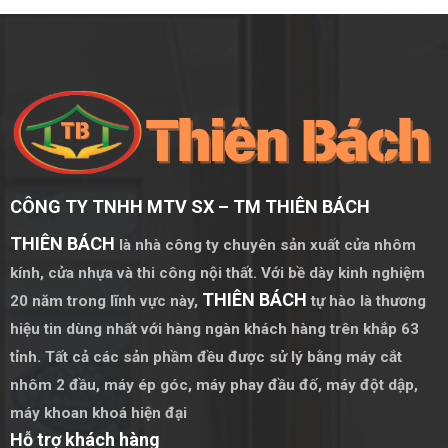
Cách âm, cách nhiệt tốt
: Cửa nhôm Xingfa kết hợp với
kính cường lực và hệ thống gioăng cao su chất lượng cao
giúp cách âm, cách nhiệt hiệu quả.
Dễ dàng bảo trì
: Màu vân gỗ của nhôm Xingfa không
phai màu theo thời gian, dễ dàng vệ sinh và bảo dưỡng.
3. Ứng dụng của cửa đi nhôm Xingfa màu vân gỗ,
CÔNG TY TNHH MTV SX – TM THIÊN BÁCH
uốn vòm 2 cánh mở quay
THIÊN BÁCH
Nhà ở
: Thích hợp làm cửa chính, cửa ra ban công, hay cửa
là nhà công ty chuyên sản xuất cửa nhôm
phòng khách, tạo không gian sống sang trọng và ấm
kính, cửa nhựa và thi công nội thất. Với bề dày kinh nghiệm
cúng.
THIÊN BÁCH
20 năm trong lĩnh vực này,
tự hào là thương
hiệu tin dùng nhất với hàng ngàn khách hàng trên khắp 63
Biệt thự, nhà vườn
: Là lựa chọn hoàn hảo để tăng tính
thẩm mỹ và giá trị cho những công trình cao cấp.
tỉnh. Tất cả các sản phầm đều được sử lý bằng
máy cắt
nhôm 2 đầu
,
máy ép góc
,
máy phay đầu đố
,
máy đột dập
,
Công trình kiến trúc cổ điển
: Phù hợp với những ngôi
máy khoan khoá hiện đại
nhà mang phong cách kiến trúc cổ điển, tân cổ điển.
Hỗ trợ khách hàng