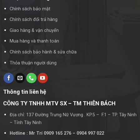
4. Lựa chọn và lắp đặt
Chính sách bảo mật
Chọn nhà cung cấp uy tín
: Lựa chọn nhà cung cấp nhôm
Chính sách đổi trả hàng
Xingfa nhập khẩu uy tín để đảm bảo chất lượng sản
Giao hàng & vận chuyển
phẩm và dịch vụ.
Mua hàng và thanh toán
Kiểm tra chất lượng
: Đảm bảo nhôm Xingfa có tem đỏ
chính hãng, kiểm tra độ dày và bề mặt nhôm để đảm bảo
Chính sách bảo hành & sửa chữa
sản phẩm đạt chuẩn.
Thỏa thuận người dùng
Đội ngũ thi công chuyên nghiệp
: Chọn đội ngũ thi công
có kinh nghiệm để đảm bảo quá trình lắp đặt chính xác,
an toàn và thẩm mỹ.
Thông tin liên hệ
5. Bảo trì và bảo dưỡng
CÔNG TY TNHH MTV SX – TM THIÊN BÁCH
Vệ sinh định kỳ
: Thường xuyên lau chùi bề mặt cửa để
Địa chỉ: 137 Đường Trưng Nữ Vương . KP.5 – F.1 – TP. Tây Ninh
giữ cho màu vân gỗ luôn sáng đẹp, tránh bụi bẩn bám
– Tỉnh Tây Ninh
vào.
Hotline : Mr Trí 0909 165 276 – 0904 997 022
Kiểm tra phụ kiện
: Định kỳ kiểm tra và bảo dưỡng các