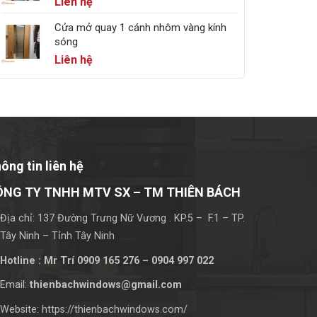
Liên hệ
Cửa mở quay 1 cánh nhôm vàng kính
sóng
Liên hệ
ông tin liên hệ
ÔNG TY TNHH MTV SX – TM THIÊN BÁCH
Địa chỉ: 137 Đường Trưng Nữ Vương . KP.5 – F.1 – TP.
Tây Ninh – Tỉnh Tây Ninh
Hotline : Mr Trí 0909 165 276 – 0904 997 022
Email:
thienbachwindows@gmail.com
Website: https://thienbachwindows.com/