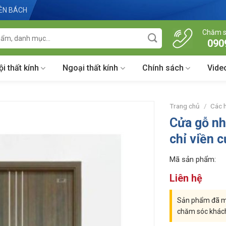
IÊN BÁCH
Chăm s
090
ội thất kính
Ngoại thất kính
Chính sách
Vide
Trang chủ
/
Các 
Cửa gỗ n
chỉ viền 
Mã sản phẩm:
Liên hệ
Sản phẩm đã mu
chăm sóc khác