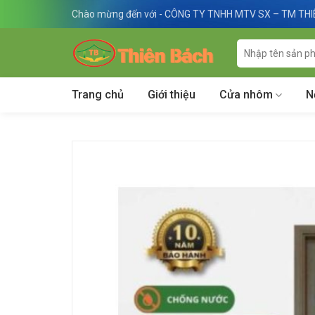
Skip
Chào mừng đến với - CÔNG TY TNHH MTV SX – TM TH
to
content
Tìm
kiếm:
Trang chủ
Giới thiệu
Cửa nhôm
N