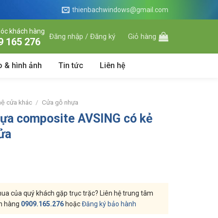
thienbachwindows@gmail.com
óc khách hàng
Đăng nhập / Đăng ký
Giỏ hàng
9 165 276
o & hình ảnh
Tin tức
Liên hệ
hệ cửa khác
/
Cửa gỗ nhựa
hựa composite AVSING có kẻ
cửa
a của quý khách gặp trục trặc? Liên hệ trung tâm
h hàng
0909.165.276
hoặc
Đăng ký bảo hành