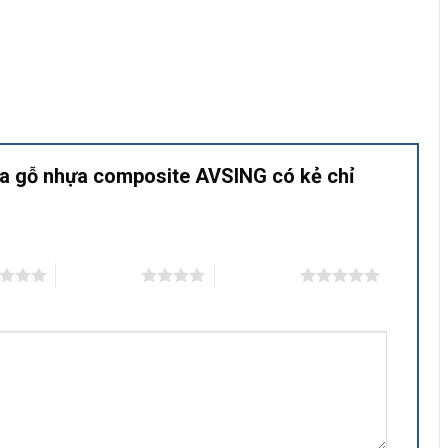
Cửa gỗ nhựa composite AVSING có kẻ chỉ
4 trên 5 sao
5 trên 5 sao