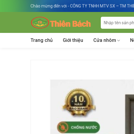
Skip
Chào mừng đến với - CÔNG TY TNHH MTV SX – TM TH
to
content
Tìm
kiếm:
Trang chủ
Giới thiệu
Cửa nhôm
N