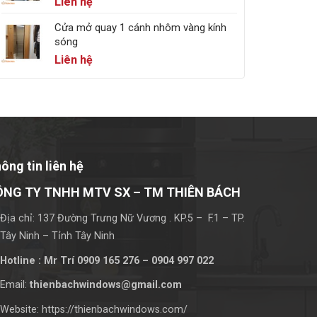
Liên hệ
Cửa mở quay 1 cánh nhôm vàng kính
sóng
Liên hệ
ông tin liên hệ
ÔNG TY TNHH MTV SX – TM THIÊN BÁCH
Địa chỉ: 137 Đường Trưng Nữ Vương . KP.5 – F.1 – TP.
Tây Ninh – Tỉnh Tây Ninh
Hotline : Mr Trí 0909 165 276 – 0904 997 022
Email:
thienbachwindows@gmail.com
Website: https://thienbachwindows.com/