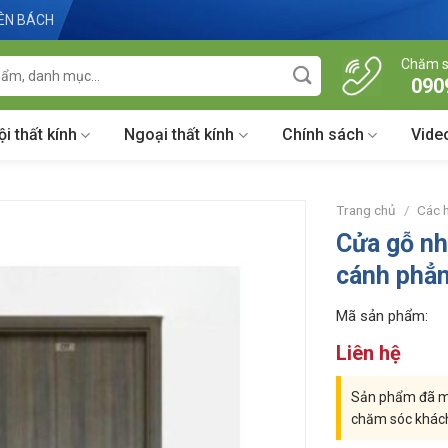
IÊN BÁCH
Chăm s
090
ội thất kính
Ngoại thất kính
Chính sách
Vide
Trang chủ
/
Các 
Cửa gỗ n
cánh phẳ
Mã sản phẩm:
Liên hệ
Sản phẩm đã mu
chăm sóc khác