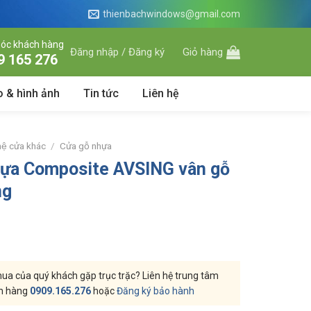
thienbachwindows@gmail.com
óc khách hàng
Đăng nhập / Đăng ký
Giỏ hàng
9 165 276
o & hình ảnh
Tin tức
Liên hệ
hệ cửa khác
/
Cửa gỗ nhựa
hựa Composite AVSING vân gỗ
ng
a của quý khách gặp trục trặc? Liên hệ trung tâm
h hàng
0909.165.276
hoặc
Đăng ký bảo hành