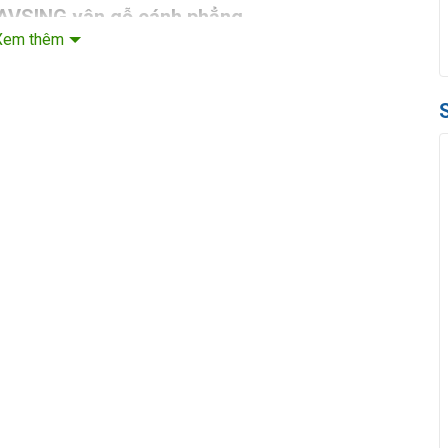
AVSING vân gỗ cánh phẳng
Xem thêm
độ bền vượt trội. Nhờ vào cấu tạo đặc biệt từ gỗ và nhựa,
 dạng theo thời gian sử dụng.
 Composite là khả năng chống nước và mối mọt. Điều này
 lâu dài trong mọi điều kiện thời tiết.
ch âm, cách nhiệt hiệu quả, giúp tạo nên không gian sống
o những ngôi nhà hiện đại.
ite AVSING vân gỗ cánh phẳng