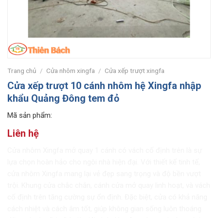
Trang chủ
/
Cửa nhôm xingfa
/
Cửa xếp trượt xingfa
Cửa xếp trượt 10 cánh nhôm hệ Xingfa nhập
khẩu Quảng Đông tem đỏ
Mã sản phẩm:
Liên hệ
Cửa nhôm Xingfa mở quay 1 cánh có vách cố định trên là sự
lựa chọn hoàn hảo cho ngôi nhà hiện đại. Với thiết kế tinh tế,
cửa nhôm Xingfa mang lại vẻ đẹp sang trọng và độ bền vượt
trội. Khung cửa chắc chắn, cánh cửa mở quay linh hoạt, và vách
cố định trên tăng cường sự ổn định. Đặc biệt, cửa có khả năng
cách nhiệt và cách âm tốt, giúp không gian sống luôn thoáng