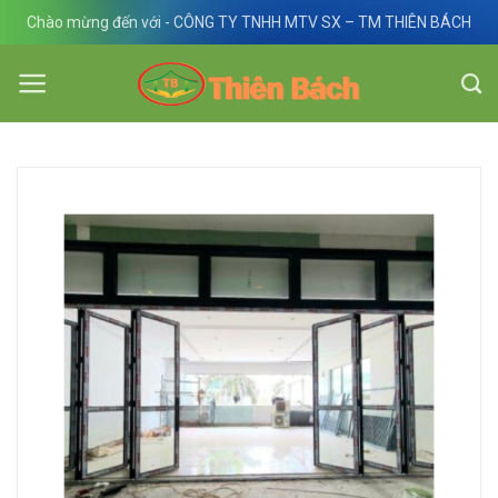
Skip
Chào mừng đến với - CÔNG TY TNHH MTV SX – TM THIÊN BÁCH
to
content