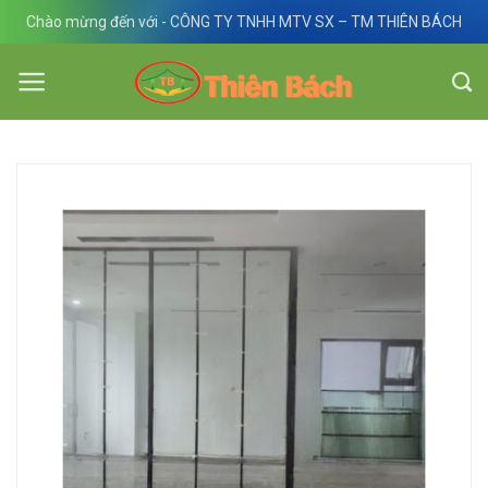
Skip
Chào mừng đến với - CÔNG TY TNHH MTV SX – TM THIÊN BÁCH
to
content