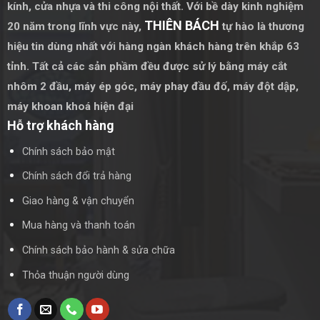
Tư Vấn và Lắp Đặt Chuyên Nghiệp
: Hãy tìm kiếm các
kính, cửa nhựa và thi công nội thất. Với bề dày kinh nghiệm
nhà cung cấp uy tín và có kinh nghiệm trong lĩnh vực hoàn
THIÊN BÁCH
20 năm trong lĩnh vực này,
tự hào là thương
thiện bộ cửa nhôm kính lùa không ray, để đảm bảo quá
hiệu tin dùng nhất với hàng ngàn khách hàng trên khắp 63
trình tư vấn và lắp đặt diễn ra một cách chuyên nghiệp và
tỉnh. Tất cả các sản phầm đều được sử lý bằng
máy cắt
nhanh chóng.
nhôm 2 đầu
,
máy ép góc
,
máy phay đầu đố
,
máy đột dập
,
Bảo Dưỡng Định Kỳ
: Để bộ cửa nhôm kính lùa không ray
máy khoan khoá hiện đại
luôn giữ được vẻ đẹp và chức năng tốt nhất, hãy thực
Hỗ trợ khách hàng
hiện bảo dưỡng định kỳ bằng cách lau chùi và kiểm tra
các bộ phận có thể hỏng hóc.
Chính sách bảo mật
Chính sách đổi trả hàng
Kết Luận
Giao hàng & vận chuyển
Bộ cửa nhôm kính lùa không ray là một lựa chọn hoàn hảo
Mua hàng và thanh toán
cho những người muốn tối ưu hóa không gian sống và tính
thẩm mỹ của ngôi nhà của mình. Với các ưu điểm vượt trội
Chính sách bảo hành & sửa chữa
và bí quyết hoàn thiện đúng cách, bạn sẽ sở hữu một không
Thỏa thuận người dùng
gian sống lý tưởng và an toàn cho gia đình mình.