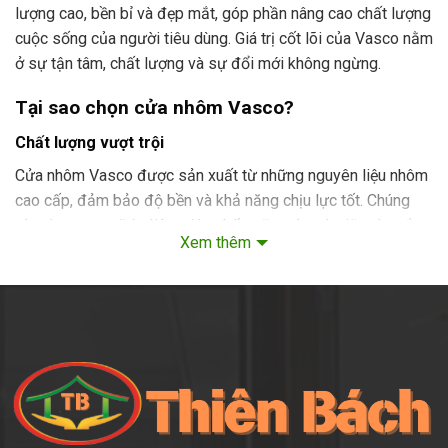
lượng cao, bền bỉ và đẹp mắt, góp phần nâng cao chất lượng
cuộc sống của người tiêu dùng. Giá trị cốt lõi của Vasco nằm
ở sự tận tâm, chất lượng và sự đổi mới không ngừng.
Tại sao chọn cửa nhôm Vasco?
Chất lượng vượt trội
Cửa nhôm Vasco được sản xuất từ những nguyên liệu nhôm
cao cấp, đảm bảo độ bền và khả năng chịu lực tốt. Chúng
còn được sơn tĩnh điện, giúp chống ăn mòn và giữ màu sắc
Xem thêm
lâu dài.
Thiết kế hiện đại và đa dạng
Vasco luôn cập nhật những xu hướng thiết kế mới nhất,
mang đến cho khách hàng nhiều sự lựa chọn về kiểu dáng và
màu sắc, phù hợp với mọi phong cách kiến trúc.
Các loại cửa nhôm Vasco phổ biến