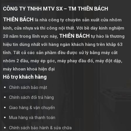
Cửa đi nhôm
CÔNG TY TNHH MTV SX – TM THIÊN BÁCH
Cửa đi nhôm Vasco có nhiều kiểu dáng và kích thước, từ cửa
THIÊN BÁCH
là nhà công ty chuyên sản xuất cửa nhôm
một cánh đến cửa hai cánh, cửa lùa. Chúng không chỉ bền mà
còn dễ dàng vệ sinh và bảo trì.
kính, cửa nhựa và thi công nội thất. Với bề dày kinh nghiệm
THIÊN BÁCH
20 năm trong lĩnh vực này,
tự hào là thương
Cửa sổ nhôm
hiệu tin dùng nhất với hàng ngàn khách hàng trên khắp 63
Cửa sổ nhôm Vasco được thiết kế để tối ưu hóa ánh sáng và
tỉnh. Tất cả các sản phầm đều được sử lý bằng
máy cắt
gió tự nhiên, giúp không gian sống trở nên thoáng đãng và
nhôm 2 đầu
,
máy ép góc
,
máy phay đầu đố
,
máy đột dập
,
thoải mái hơn.
máy khoan khoá hiện đại
Hỗ trợ khách hàng
Cửa lùa nhôm
Chính sách bảo mật
Cửa lùa nhôm là giải pháp tối ưu cho những không gian hẹp,
giúp tiết kiệm diện tích và mang lại vẻ hiện đại, tiện nghi.
Chính sách đổi trả hàng
Quy trình sản xuất cửa nhôm Vasco
Giao hàng & vận chuyển
Mua hàng và thanh toán
Chọn lựa nguyên liệu chất lượng
Chính sách bảo hành & sửa chữa
Nguyên liệu nhôm được chọn lọc kỹ càng, đảm bảo độ tinh