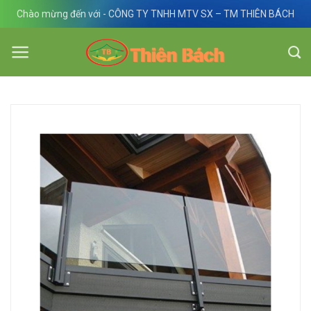
Skip
Chào mừng đến với - CÔNG TY TNHH MTV SX – TM THIÊN BÁCH
to
content