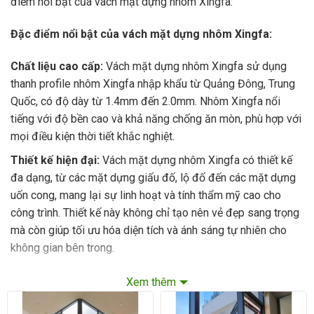
điểm nổi bật của vách mặt dựng nhôm Xingfa:
Đặc điểm nổi bật của vách mặt dựng nhôm Xingfa:
Chất liệu cao cấp:
Vách mặt dựng nhôm Xingfa sử dụng
thanh profile nhôm Xingfa nhập khẩu từ Quảng Đông, Trung
Quốc, có độ dày từ 1.4mm đến 2.0mm. Nhôm Xingfa nổi
tiếng với độ bền cao và khả năng chống ăn mòn, phù hợp với
mọi điều kiện thời tiết khắc nghiệt.
Thiết kế hiện đại:
Vách mặt dựng nhôm Xingfa có thiết kế
đa dạng, từ các mặt dựng giấu đố, lộ đố đến các mặt dựng
uốn cong, mang lại sự linh hoạt và tính thẩm mỹ cao cho
công trình. Thiết kế này không chỉ tạo nên vẻ đẹp sang trọng
mà còn giúp tối ưu hóa diện tích và ánh sáng tự nhiên cho
không gian bên trong.
Khả năng cách âm, cách nhiệt tốt:
Với hệ gioăng và phụ
Xem thêm
kiện cao cấp, vách mặt dựng nhôm Xingfa có khả năng cách
âm, cách nhiệt hiệu quả, giúp tạo nên một môi trường làm