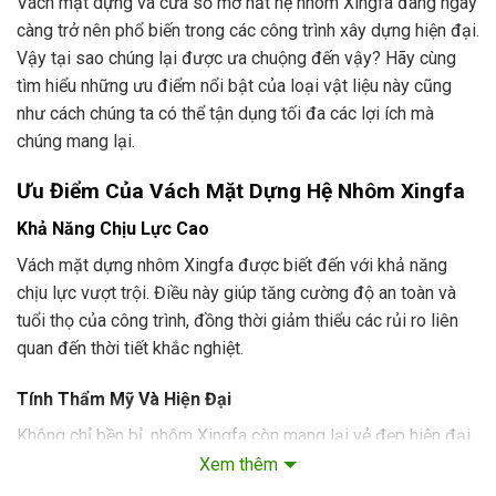
Vách mặt dựng và cửa sổ mở hất hệ nhôm Xingfa đang ngày
càng trở nên phổ biến trong các công trình xây dựng hiện đại.
Vậy tại sao chúng lại được ưa chuộng đến vậy? Hãy cùng
tìm hiểu những ưu điểm nổi bật của loại vật liệu này cũng
như cách chúng ta có thể tận dụng tối đa các lợi ích mà
chúng mang lại.
Ưu Điểm Của Vách Mặt Dựng Hệ Nhôm Xingfa
Khả Năng Chịu Lực Cao
Vách mặt dựng nhôm Xingfa được biết đến với khả năng
chịu lực vượt trội. Điều này giúp tăng cường độ an toàn và
tuổi thọ của công trình, đồng thời giảm thiểu các rủi ro liên
quan đến thời tiết khắc nghiệt.
Tính Thẩm Mỹ Và Hiện Đại
Không chỉ bền bỉ, nhôm Xingfa còn mang lại vẻ đẹp hiện đại
và sang trọng cho các tòa nhà. Với nhiều mẫu mã và màu sắc
Xem thêm
đa dạng, vách mặt dựng và cửa sổ nhôm Xingfa dễ dàng kết