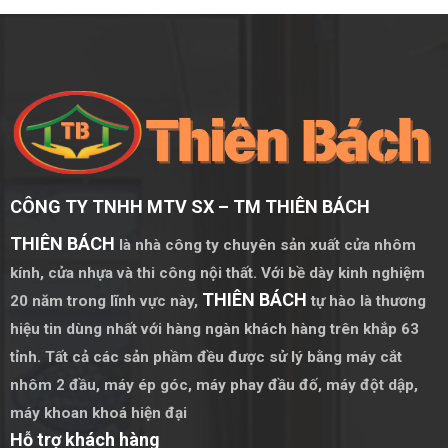
hợp với nhiều phong cách kiến trúc khác nhau.
Khả Năng Cách Âm, Cách Nhiệt
Một trong những ưu điểm nổi bật của nhôm Xingfa là khả
năng cách âm, cách nhiệt tốt, giúp tạo ra một không gian
sống và làm việc thoải mái, tiết kiệm năng lượng và bảo vệ
môi trường.
CÔNG TY TNHH MTV SX – TM THIÊN BÁCH
Đặc Điểm Nổi Bật Của Cửa Sổ Mở Hất Nhôm
Xingfa
THIÊN BÁCH
là nhà công ty chuyên sản xuất cửa nhôm
kính, cửa nhựa và thi công nội thất. Với bề dày kinh nghiệm
Cơ Chế Mở Hất Linh Hoạt
THIÊN BÁCH
20 năm trong lĩnh vực này,
tự hào là thương
Cửa sổ mở hất nhôm Xingfa có cơ chế mở hất thông minh,
hiệu tin dùng nhất với hàng ngàn khách hàng trên khắp 63
giúp tăng cường thông gió và ánh sáng tự nhiên, đồng thời
tỉnh. Tất cả các sản phầm đều được sử lý bằng
máy cắt
dễ dàng điều chỉnh theo nhu cầu sử dụng.
nhôm 2 đầu
,
máy ép góc
,
máy phay đầu đố
,
máy đột dập
,
Độ Bền Và An Toàn
máy khoan khoá hiện đại
Hỗ trợ khách hàng
Với kết cấu vững chắc và vật liệu nhôm cao cấp, cửa sổ mở