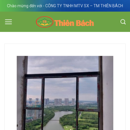
Skip
Chào mừng đến với - CÔNG TY TNHH MTV SX – TM THIÊN BÁCH
to
content