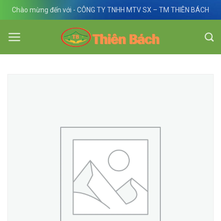
Skip
Chào mừng đến với - CÔNG TY TNHH MTV SX – TM THIÊN BÁCH
to
content