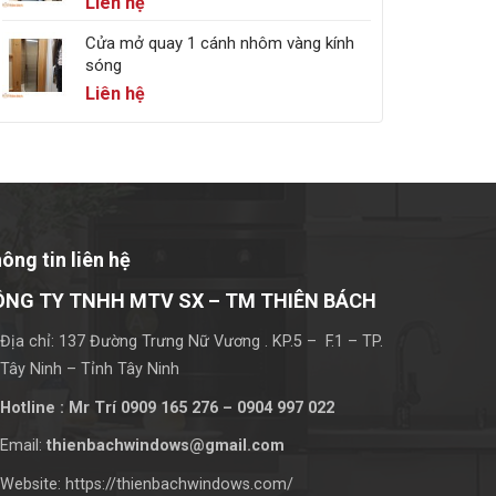
Liên hệ
Cửa mở quay 1 cánh nhôm vàng kính
sóng
Liên hệ
ông tin liên hệ
ÔNG TY TNHH MTV SX – TM THIÊN BÁCH
Địa chỉ: 137 Đường Trưng Nữ Vương . KP.5 – F.1 – TP.
Tây Ninh – Tỉnh Tây Ninh
Hotline : Mr Trí 0909 165 276 – 0904 997 022
Email:
thienbachwindows@gmail.com
Website: https://thienbachwindows.com/