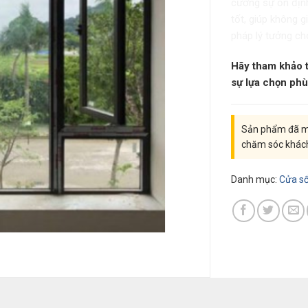
cường sự ổn định
tốt, giúp không g
pháp lý tưởng ch
Hãy tham khảo t
sự lựa chọn phù
Sản phẩm đã mu
chăm sóc khác
Danh mục:
Cửa s