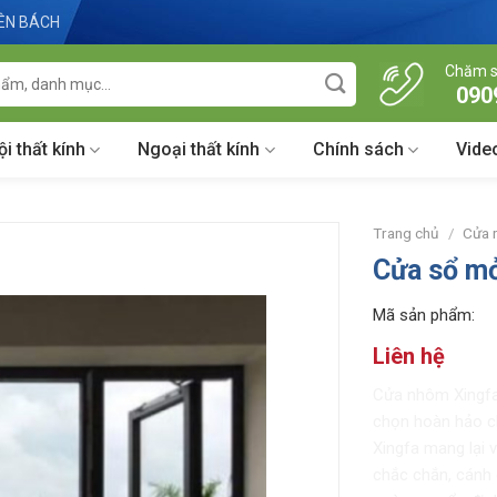
IÊN BÁCH
Chăm s
090
ội thất kính
Ngoại thất kính
Chính sách
Vide
Trang chủ
/
Cửa 
Cửa sổ mở
Mã sản phẩm:
Liên hệ
Cửa nhôm Xingfa 
chọn hoàn hảo ch
Xingfa mang lại 
chắc chắn, cánh 