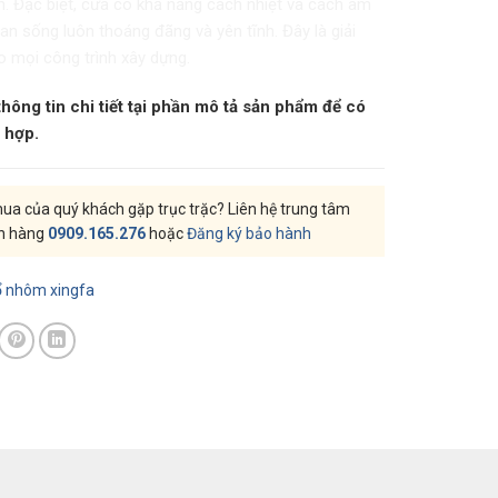
. Đặc biệt, cửa có khả năng cách nhiệt và cách âm
ian sống luôn thoáng đãng và yên tĩnh. Đây là giải
o mọi công trình xây dựng.
hông tin chi tiết tại phần mô tả sản phẩm để có
 hợp.
a của quý khách gặp trục trặc? Liên hệ trung tâm
h hàng
0909.165.276
hoặc
Đăng ký bảo hành
ổ nhôm xingfa