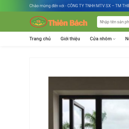
Skip
Chào mừng đến với - CÔNG TY TNHH MTV SX – TM TH
to
content
Tìm
kiếm:
Trang chủ
Giới thiệu
Cửa nhôm
N