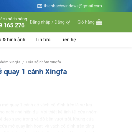
thienbachwindows@gmail.com
óc khách hàng
Đăng nhập / Đăng ký
Giỏ hàng
9 165 276
o & hình ảnh
Tin tức
Liên hệ
nhôm xingfa
/
Cửa sổ nhôm xingfa
 quay 1 cánh Xingfa
mở quay 1 cánh có vách cố định trên là sự lựa
o ngôi nhà hiện đại. Với thiết kế tinh tế, cửa nhôm
vẻ đẹp sang trọng và độ bền vượt trội. Khung cửa
cửa mở quay linh hoạt, và vách cố định trên tăng