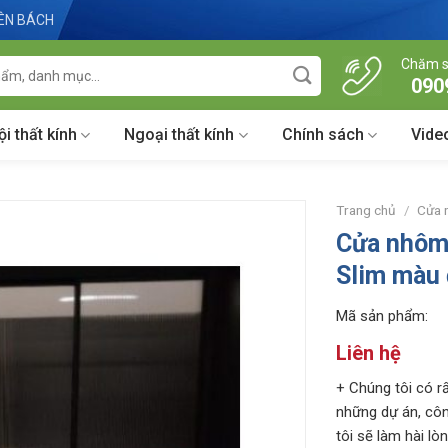
IÊN BÁCH
Chăm s
090
ội thất kính
Ngoại thất kính
Chính sách
Vide
Trang chủ
/
Cửa
Cửa nhôm 
Slim màu 
Mã sản phẩm:
Liên hệ
+ Chúng tôi có rấ
những dự án, côn
tôi sẽ làm hài lò