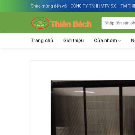
Skip
Chào mừng đến với - CÔNG TY TNHH MTV SX – TM TH
to
content
Tìm
kiếm:
Trang chủ
Giới thiệu
Cửa nhôm
N