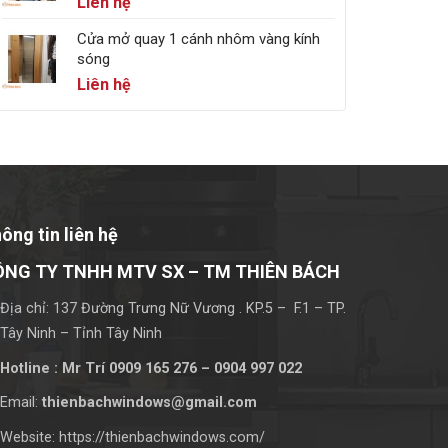
Liên hệ
Cửa mở quay 1 cánh nhôm vàng kính
sóng
Liên hệ
ông tin liên hệ
ÔNG TY TNHH MTV SX – TM THIÊN BÁCH
Địa chỉ: 137 Đường Trưng Nữ Vương . KP.5 – F.1 – TP.
Tây Ninh – Tỉnh Tây Ninh
Hotline : Mr Trí 0909 165 276 – 0904 997 022
Email:
thienbachwindows@gmail.com
Website: https://thienbachwindows.com/