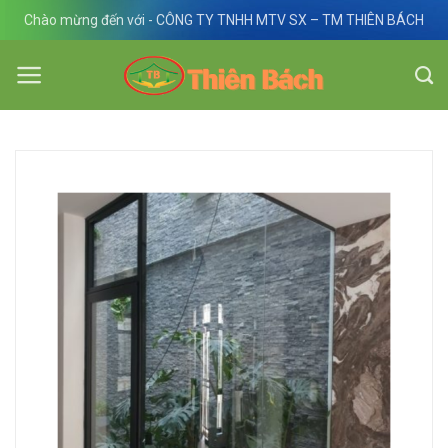
Skip
Chào mừng đến với - CÔNG TY TNHH MTV SX – TM THIÊN BÁCH
to
content