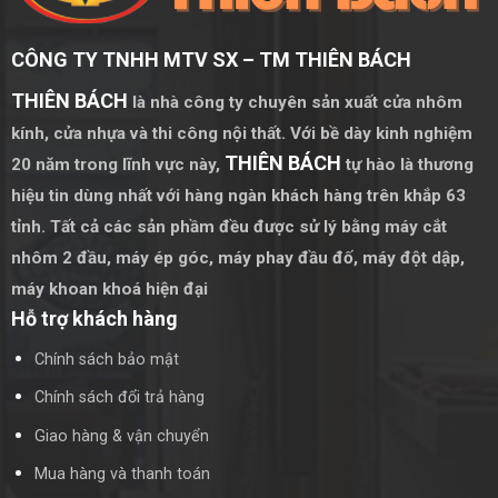
cách nhiệt tốt, giúp giảm thiểu chi phí điều hòa không khí.
CÔNG TY TNHH MTV SX – TM THIÊN BÁCH
Đặc điểm của cửa nhôm vách kính uốn cong
THIÊN BÁCH
là nhà công ty chuyên sản xuất cửa nhôm
Chất liệu nhôm cao cấp
kính, cửa nhựa và thi công nội thất. Với bề dày kinh nghiệm
Cửa nhôm vách kính uốn cong được làm từ nhôm cao cấp,
THIÊN BÁCH
20 năm trong lĩnh vực này,
tự hào là thương
không chỉ bền đẹp mà còn nhẹ nhàng, dễ dàng lắp đặt và
hiệu tin dùng nhất với hàng ngàn khách hàng trên khắp 63
bảo trì.
tỉnh. Tất cả các sản phầm đều được sử lý bằng
máy cắt
nhôm 2 đầu
,
máy ép góc
,
máy phay đầu đố
,
máy đột dập
,
Kính cường lực uốn cong
máy khoan khoá hiện đại
Kính cường lực uốn cong có độ bền cao, chịu lực tốt và an
Hỗ trợ khách hàng
toàn khi sử dụng. Khả năng chịu được các tác động từ bên
ngoài giúp cửa nhôm vách kính uốn cong luôn giữ được vẻ
Chính sách bảo mật
đẹp theo thời gian.
Chính sách đổi trả hàng
Độ bền và khả năng chịu lực
Giao hàng & vận chuyển
Kết cấu nhôm và kính cường lực kết hợp mang lại độ bền
Mua hàng và thanh toán