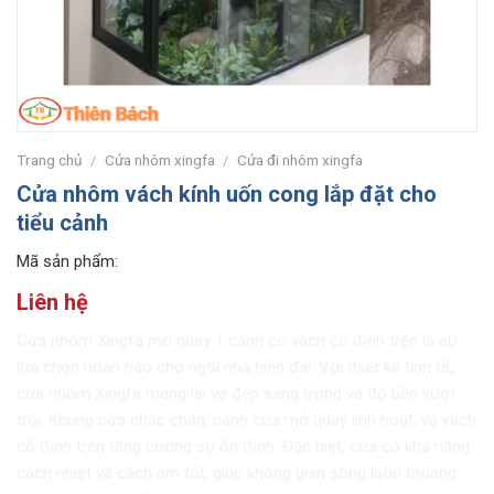
Trang chủ
/
Cửa nhôm xingfa
/
Cửa đi nhôm xingfa
Cửa nhôm vách kính uốn cong lắp đặt cho
tiểu cảnh
Mã sản phẩm:
Liên hệ
Cửa nhôm Xingfa mở quay 1 cánh có vách cố định trên là sự
lựa chọn hoàn hảo cho ngôi nhà hiện đại. Với thiết kế tinh tế,
cửa nhôm Xingfa mang lại vẻ đẹp sang trọng và độ bền vượt
trội. Khung cửa chắc chắn, cánh cửa mở quay linh hoạt, và vách
cố định trên tăng cường sự ổn định. Đặc biệt, cửa có khả năng
cách nhiệt và cách âm tốt, giúp không gian sống luôn thoáng