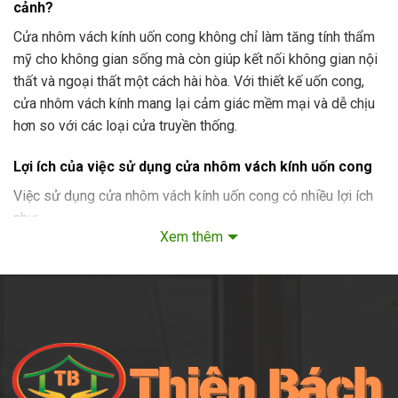
cảnh?
Cửa nhôm vách kính uốn cong không chỉ làm tăng tính thẩm
mỹ cho không gian sống mà còn giúp kết nối không gian nội
thất và ngoại thất một cách hài hòa. Với thiết kế uốn cong,
cửa nhôm vách kính mang lại cảm giác mềm mại và dễ chịu
hơn so với các loại cửa truyền thống.
Lợi ích của việc sử dụng cửa nhôm vách kính uốn cong
Việc sử dụng cửa nhôm vách kính uốn cong có nhiều lợi ích
như:
Xem thêm
Tăng ánh sáng tự nhiên
: Kính cường lực trong suốt giúp
ánh sáng tự nhiên tràn vào không gian, tạo cảm giác
thoáng đãng.
Tối ưu hóa không gian
: Thiết kế uốn cong giúp tiết kiệm
diện tích và tạo ra những góc nhìn đẹp mắt.
Tiết kiệm năng lượng
: Cửa nhôm vách kính có khả năng