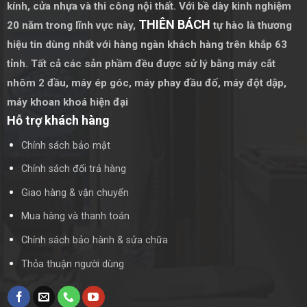
kính, cửa nhựa và thi công nội thất. Với bề dày kinh nghiệm
Với những lợi ích vượt trội về tính thẩm mỹ, sự tiện lợi và linh
THIÊN BÁCH
20 năm trong lĩnh vực này,
tự hào là thương
hoạt, cửa Slim trượt 4 cánh không ray dưới chắc chắn là một
hiệu tin dùng nhất với hàng ngàn khách hàng trên khắp 63
lựa chọn hoàn hảo cho những người muốn tạo điểm nhấn
tỉnh. Tất cả các sản phầm đều được sử lý bằng
máy cắt
đẳng cấp cho không gian sống của mình.
nhôm 2 đầu
,
máy ép góc
,
máy phay đầu đố
,
máy đột dập
,
máy khoan khoá hiện đại
Hỗ trợ khách hàng
Chính sách bảo mật
Chính sách đổi trả hàng
Giao hàng & vận chuyển
Mua hàng và thanh toán
Chính sách bảo hành & sửa chữa
Thỏa thuận người dùng