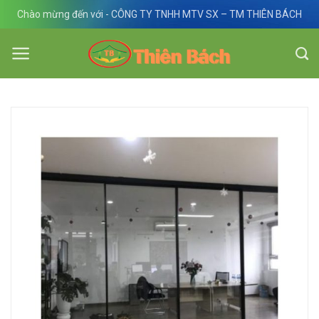
Skip
Chào mừng đến với - CÔNG TY TNHH MTV SX – TM THIÊN BÁCH
to
content