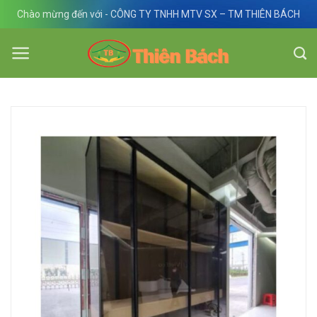
Skip
Chào mừng đến với - CÔNG TY TNHH MTV SX – TM THIÊN BÁCH
to
content