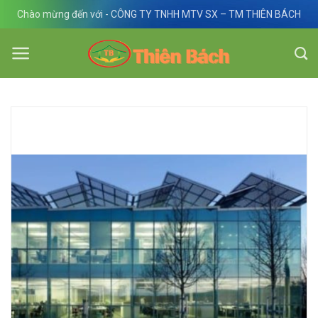
Skip
Chào mừng đến với - CÔNG TY TNHH MTV SX – TM THIÊN BÁCH
to
content