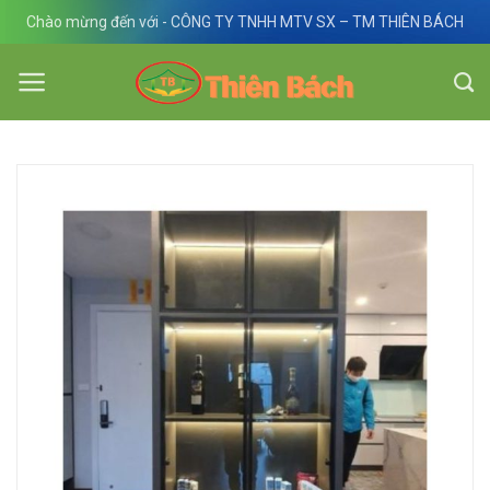
Skip
Chào mừng đến với - CÔNG TY TNHH MTV SX – TM THIÊN BÁCH
to
content