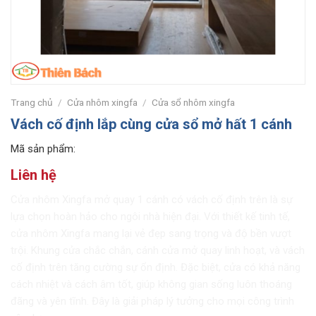
Trang chủ
/
Cửa nhôm xingfa
/
Cửa sổ nhôm xingfa
Vách cố định lắp cùng cửa sổ mở hất 1 cánh
Mã sản phẩm:
Liên hệ
Cửa nhôm Xingfa mở quay 1 cánh có vách cố định trên là sự
lựa chọn hoàn hảo cho ngôi nhà hiện đại. Với thiết kế tinh tế,
cửa nhôm Xingfa mang lại vẻ đẹp sang trọng và độ bền vượt
trội. Khung cửa chắc chắn, cánh cửa mở quay linh hoạt, và vách
cố định trên tăng cường sự ổn định. Đặc biệt, cửa có khả năng
cách nhiệt và cách âm tốt, giúp không gian sống luôn thoáng
đãng và yên tĩnh. Đây là giải pháp lý tưởng cho mọi công trình