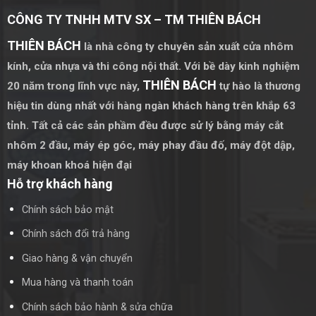
Cửa sổ mở hất 1 cánh là loại cửa sổ có thể mở ra ngoài theo
CÔNG TY TNHH MTV SX – TM THIÊN BÁCH
chiều dọc, giúp thông gió hiệu quả mà không chiếm nhiều
diện tích. Cửa sổ này thường được sử dụng ở những vị trí
THIÊN BÁCH
là nhà công ty chuyên sản xuất cửa nhôm
cần lưu thông không khí tốt như phòng bếp hoặc nhà vệ sinh.
kính, cửa nhựa và thi công nội thất. Với bề dày kinh nghiệm
THIÊN BÁCH
20 năm trong lĩnh vực này,
tự hào là thương
Ưu Điểm Và Nhược Điểm
hiệu tin dùng nhất với hàng ngàn khách hàng trên khắp 63
Ưu Điểm:
tỉnh. Tất cả các sản phầm đều được sử lý bằng
máy cắt
nhôm 2 đầu
,
máy ép góc
,
máy phay đầu đố
,
máy đột dập
,
Thông gió tốt
máy khoan khoá hiện đại
Tiết kiệm không gian
Hỗ trợ khách hàng
Dễ dàng vệ sinh
Chính sách bảo mật
Chính sách đổi trả hàng
Nhược Điểm:
Giao hàng & vận chuyển
Không phù hợp với những không gian cần mở
Mua hàng và thanh toán
rộng hoàn toàn cửa sổ
Chính sách bảo hành & sửa chữa
Có thể bị ảnh hưởng bởi gió mạnh