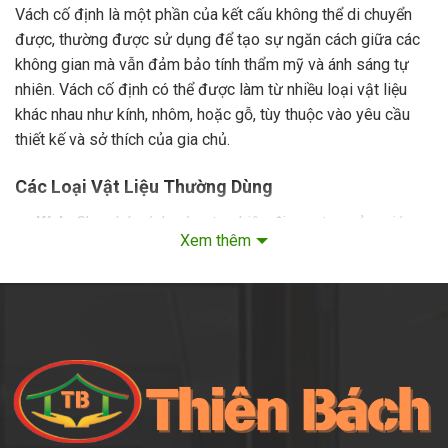
Vách cố định là một phần của kết cấu không thể di chuyển
được, thường được sử dụng để tạo sự ngăn cách giữa các
không gian mà vẫn đảm bảo tính thẩm mỹ và ánh sáng tự
nhiên. Vách cố định có thể được làm từ nhiều loại vật liệu
khác nhau như kính, nhôm, hoặc gỗ, tùy thuộc vào yêu cầu
thiết kế và sở thích của gia chủ.
Các Loại Vật Liệu Thường Dùng
Kính:
Cho phép ánh sáng tự nhiên đi qua, tạo cảm giác
Xem thêm
không gian rộng rãi hơn.
Nhôm:
Bền bỉ, chống gỉ sét, phù hợp với khí hậu nhiệt đới.
Gỗ:
Mang lại cảm giác ấm cúng và gần gũi với thiên
nhiên.
Cấu Trúc Của Cửa Sổ Mở Hất 1 Cánh
Định Nghĩa Và Đặc Điểm Của Cửa Sổ Mở Hất