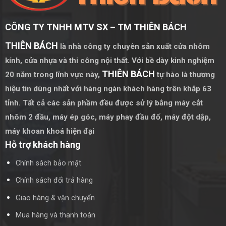
đảm bảo an toàn tuyệt đối cho người sử dụng.
Khả năng cách âm, cách nhiệt
CÔNG TY TNHH MTV SX – TM THIÊN BÁCH
Cửa trượt 2 cánh hệ nhôm Xingfa có khả năng cách âm, cách
THIÊN BÁCH
là nhà công ty chuyên sản xuất cửa nhôm
nhiệt tốt, giúp giữ ấm vào mùa đông và mát mẻ vào mùa hè.
kính, cửa nhựa và thi công nội thất. Với bề dày kinh nghiệm
Điều này không chỉ mang lại sự thoải mái cho người sử dụng
THIÊN BÁCH
20 năm trong lĩnh vực này,
tự hào là thương
mà còn giúp tiết kiệm năng lượng.
hiệu tin dùng nhất với hàng ngàn khách hàng trên khắp 63
Ưu điểm của cửa trượt 2 cánh hệ nhôm Xingfa
tỉnh. Tất cả các sản phầm đều được sử lý bằng
máy cắt
nhôm 2 đầu
,
máy ép góc
,
máy phay đầu đố
,
máy đột dập
,
Tiết kiệm không gian
máy khoan khoá hiện đại
Với thiết kế trượt ngang, cửa trượt 2 cánh giúp tiết kiệm
Hỗ trợ khách hàng
không gian so với các loại cửa mở quay thông thường. Điều
này đặc biệt hữu ích trong các không gian hẹp.
Chính sách bảo mật
Chính sách đổi trả hàng
Dễ dàng sử dụng
Giao hàng & vận chuyển
Cửa trượt 2 cánh hệ nhôm Xingfa được trang bị hệ thống
bánh xe trượt, giúp việc mở và đóng cửa trở nên nhẹ nhàng
Mua hàng và thanh toán