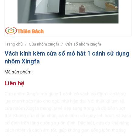
Trang chủ
/
Cửa nhôm xingfa
/
Cửa sổ nhôm xingfa
Vách kính kèm cửa sổ mở hất 1 cánh sử dụng
nhôm Xingfa
Mã sản phẩm:
Liên hệ
Cửa nhôm Xingfa mở quay 1 cánh có vách cố định trên là sự
lựa chọn hoàn hảo cho ngôi nhà hiện đại. Với thiết kế tinh tế,
cửa nhôm Xingfa mang lại vẻ đẹp sang trọng và độ bền vượt
trội. Khung cửa chắc chắn, cánh cửa mở quay linh hoạt, và vách
cố định trên tăng cường sự ổn định. Đặc biệt, cửa có khả năng
cách nhiệt và cách âm tốt, giúp không gian sống luôn thoáng