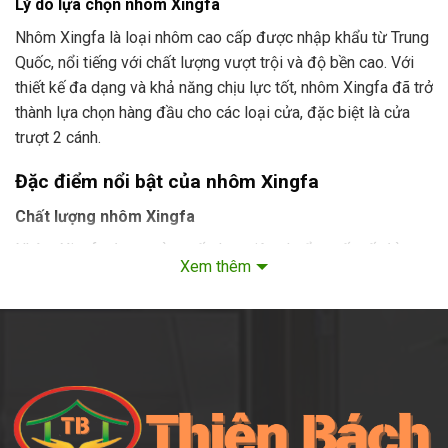
Lý do lựa chọn nhôm Xingfa
Nhôm Xingfa là loại nhôm cao cấp được nhập khẩu từ Trung
Quốc, nổi tiếng với chất lượng vượt trội và độ bền cao. Với
thiết kế đa dạng và khả năng chịu lực tốt, nhôm Xingfa đã trở
thành lựa chọn hàng đầu cho các loại cửa, đặc biệt là cửa
trượt 2 cánh.
Đặc điểm nổi bật của nhôm Xingfa
Chất lượng nhôm Xingfa
Nhôm Xingfa được sản xuất theo tiêu chuẩn quốc tế, đảm
Xem thêm
bảo độ dày và độ bền của vật liệu. Bề mặt nhôm được xử lý
bằng công nghệ sơn tĩnh điện cao cấp, giúp cửa chống chịu
được các tác động của thời tiết và môi trường.
Độ bền và độ an toàn
Nhôm Xingfa có độ bền cao, khả năng chống va đập tốt và
không bị biến dạng dưới tác động của ngoại lực. Điều này