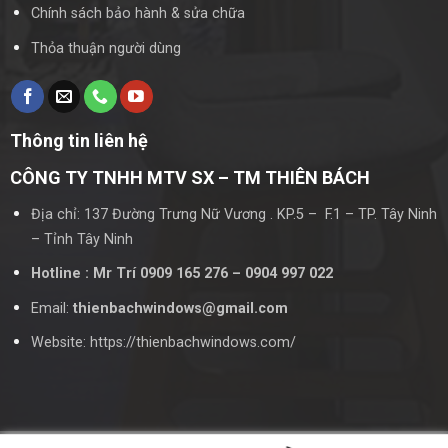
và dễ dàng hơn.
Chính sách bảo hành & sửa chữa
Thẩm mỹ và hiện đại
Thỏa thuận người dùng
Với vẻ ngoài sang trọng và hiện đại, cửa trượt 2 cánh hệ
nhôm Xingfa không chỉ là một sản phẩm tiện ích mà còn là
một điểm nhấn thẩm mỹ cho không gian sống.
Thông tin liên hệ
Cấu tạo của cửa trượt 2 cánh hệ nhôm Xingfa
CÔNG TY TNHH MTV SX – TM THIÊN BÁCH
Cấu trúc khung nhôm
Địa chỉ: 137 Đường Trưng Nữ Vương . KP.5 – F.1 – TP. Tây Ninh
– Tỉnh Tây Ninh
Khung nhôm của cửa trượt 2 cánh hệ nhôm Xingfa được thiết
kế chắc chắn, đảm bảo độ bền và khả năng chịu lực cao.
Hotline : Mr Trí 0909 165 276 – 0904 997 022
Email:
thienbachwindows@gmail.com
Hệ thống bánh xe trượt
Website: https://thienbachwindows.com/
Hệ thống bánh xe trượt được làm từ chất liệu cao cấp, giúp
cửa di chuyển mượt mà và không gây tiếng ồn.
Phụ kiện đi kèm