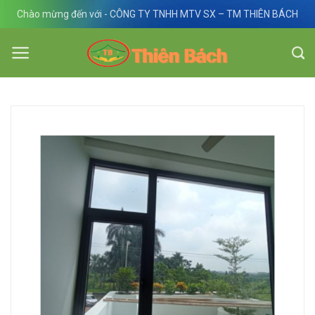
Skip
Chào mừng đến với - CÔNG TY TNHH MTV SX – TM THIÊN BÁCH
to
content